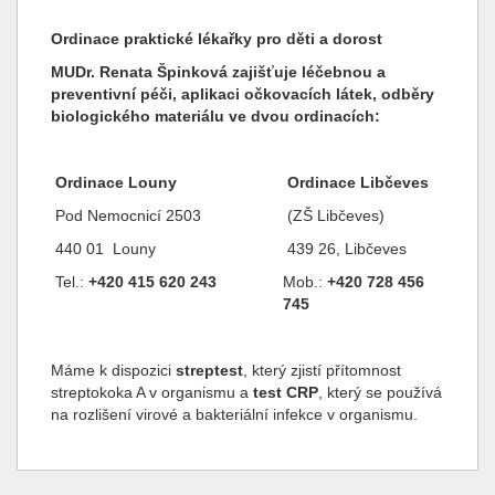
Ordinace praktické lékařky pro děti a dorost
MUDr. Renata Špinková zajišťuje léčebnou a
preventivní péči, aplikaci očkovacích látek, odběry
biologického materiálu ve dvou ordinacích:
Ordinace Louny
Ordinace Libčeves
Pod Nemocnicí 2503
(ZŠ Libčeves)
440 01 Louny
439 26, Libčeves
Tel.:
+420 415 620 243
Mob.:
+420 728 456
745
Máme k dispozici
streptest
, který zjistí přítomnost
streptokoka A v organismu a
test CRP
, který se používá
na rozlišení virové a bakteriální infekce v organismu.