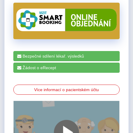
Bezpečné sdílení lékař. výsledků
Žádost o eRecept
Více informací o pacientském účtu