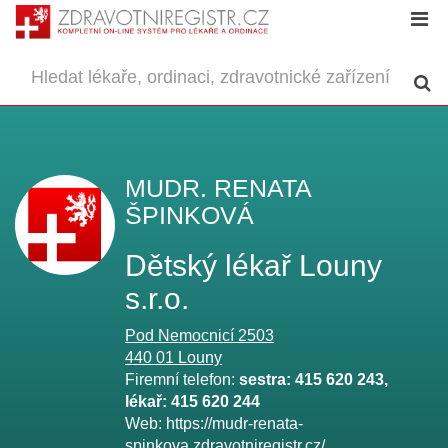
MUDR. RENATA
ŠPINKOVÁ
Dětský lékař Louny
s.r.o.
Pod Nemocnicí 2503
440 01
Louny
Firemní telefon:
sestra: 415 620 243,
lékař: 415 620 244
Web:
https://mudr-renata-
spinkova.zdravotniregistr.cz/