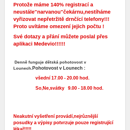
Protože máme 140% registrací a
neustále"narvanou"čekárnu,nestíháme
vyřizovat nepřetržitě drnčící telefony!!!
Proto uvítáme omezení jejich počtu !
Své dotazy a přání můžete poslal přes
aplikaci Medevio!!!!!!
Denně funguje dětská pohotovost v
Pohotovost v Lounech :
Lounech.
všední 17.00 - 20.00 hod.
So,Ne,svátky 9.00 - 18.00 hod.
Neakutní vyšetření provádí,nejrůznější
posudky a výpisy potvrzuje pouze registrující
lékař!!!!!