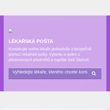
LÉKAŘSKÁ POŠTA
Kontakujte svého lékaře jednoduše a bezpečně
pomocí lékařské pošty. Vyberte si jeden z
předvolených předmětů a napište Vaši žádost!